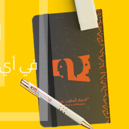
و
في أي 