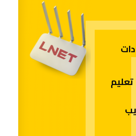
ات
تعليم
يب