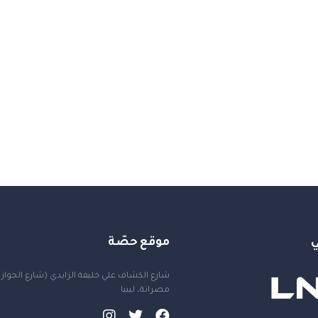
ي
موقع حصّة
شارع الكشاف علي خليفة الزايدي (شارع الجواز
مصراتة، ليبيا