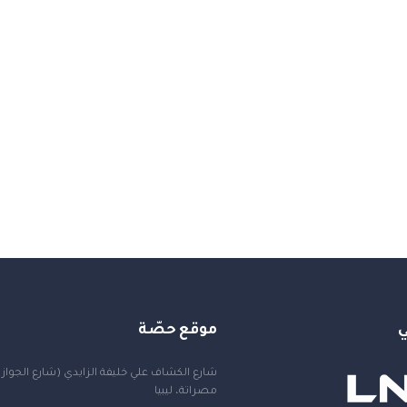
ي
موقع حصّة
شارع الكشاف علي خليفة الزايدي (شارع الجواز
مصراتة، ليبيا